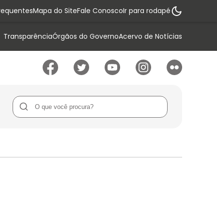
requentes
Mapa do Site
Fale Conosco
Ir para rodapé
Transparência
Órgãos do Governo
Acervo de Notícias