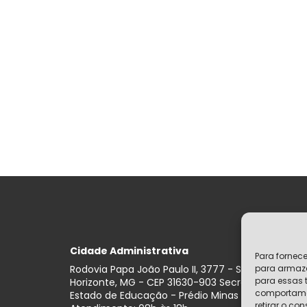
Cidade Administrativa
Para fornec
Rodovia Papa João Paulo II, 3777 - Serra Verde, Be
para armaze
para essas 
Horizonte, MG - CEP 31630-903 Secretaria do
comportamen
Estado de Educação - Prédio Minas Horário de
retirar o co