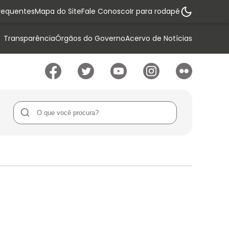
requentes
Mapa do Site
Fale Conosco
Ir para rodapé
Transparência
Órgãos do Governo
Acervo de Notícias