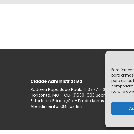
Para fornec
para armaze
para essas 
Cidade Administrativa
comportamen
Rodovia Papa João Paulo II, 3777 - Serra Verde, Be
retirar o co
Horizonte, MG - CEP 31630-903 Secretaria do
Estado de Educação - Prédio Minas Horário de
Atendimento: 08h às 18h
Ac