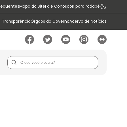
requentes
Mapa do Site
Fale Conosco
Ir para rodapé
Transparência
Órgãos do Governo
Acervo de Notícias