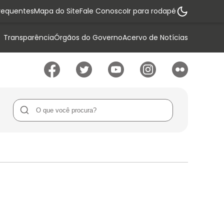
requentes
Mapa do Site
Fale Conosco
Ir para rodapé
Transparência
Órgãos do Governo
Acervo de Notícias