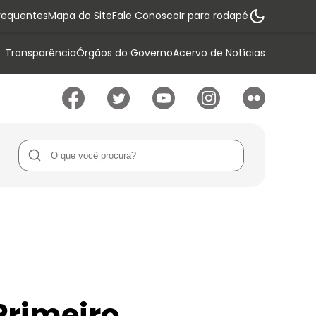
requentes
Mapa do Site
Fale Conosco
Ir para rodapé
Transparência
Órgãos do Governo
Acervo de Notícias
Primeiro