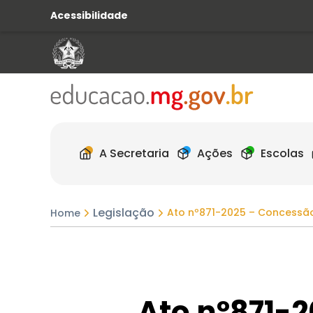
Acessibilidade
A Secretaria
Ações
Escolas
Legislação
Ato nº871-2025 – Concessão
Home
Ato nº871-