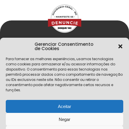
Gerenciar Consentimento
de Cookies
Para fornecer as melhores experiências, usamos tecnologias
como cookies para armazenar e/ou acessar informações do
dispositivo. O consentimento para essas tecnologias nos
permitirá processar dados como comportamento de navegação
Menu
ou IDs exclusivos neste site. Não consentir ou retirar o
Política de Privacidade
consentimento pode afetar negativamente certos recursos e
funções.
Mapa do Site
Fale Conosco
Aceitar
Cidade Administrativa
Rodovia Papa João Paulo II, 3777 - Serra Verde, Belo
Negar
Horizonte, MG - CEP 31630-903 Secretaria do Estado de
Educação - Prédio Minas Horário de Atendimento: 08h às